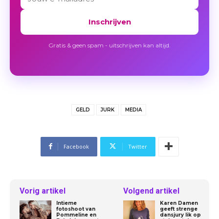
Inschrijven
Gratis & geen spam - uitschrijven kan altijd.
GELD
JURK
MEDIA
Facebook
Twitter
Vorig artikel
Volgend artikel
Intieme
Karen Damen
fotoshoot van
geeft strenge
Pommeline en
dansjury lik op