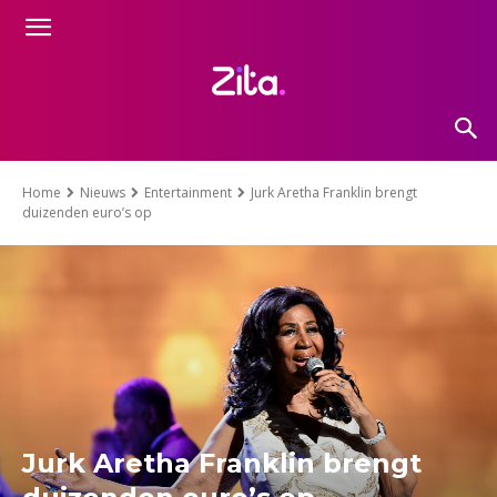
Home
Nieuws
Entertainment
Jurk Aretha Franklin brengt
duizenden euro’s op
Jurk Aretha Franklin brengt