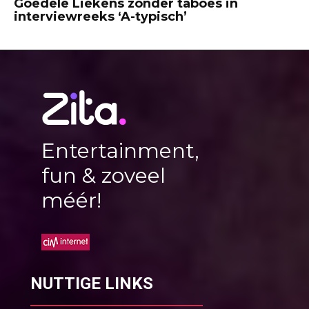
Goedele Liekens zonder taboes in
interviewreeks ‘A-typisch’
Entertainment,
fun & zoveel
méér!
NUTTIGE LINKS