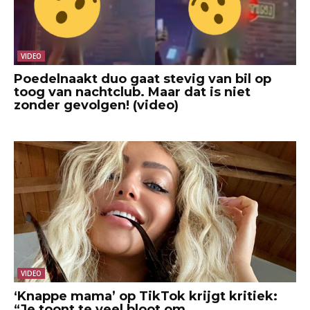
VIDEO
Poedelnaakt duo gaat stevig van bil op
toog van nachtclub. Maar dat is niet
zonder gevolgen! (video)
VIDEO
‘Knappe mama’ op TikTok krijgt kritiek:
“Je toont te veel bloot om