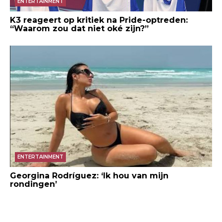
ENTERTAINMENT
K3 reageert op kritiek na Pride-optreden:
“Waarom zou dat niet oké zijn?”
ENTERTAINMENT
Georgina Rodríguez: ‘Ik hou van mijn
rondingen’