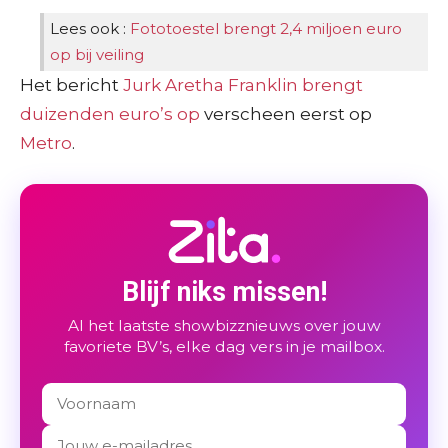
Lees ook :
Fototoestel brengt 2,4 miljoen euro
op bij veiling
Het bericht
Jurk Aretha Franklin brengt
duizenden euro’s op
verscheen eerst op
Metro
.
Blijf niks missen!
Al het laatste showbizznieuws over jouw
favoriete BV’s, elke dag vers in je mailbox.