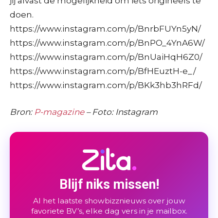
jij alvast de mogelijkheid om iets origineels te
doen.
https://www.instagram.com/p/BnrbFUYn5yN/
https://www.instagram.com/p/BnPO_4YnA6W/
https://www.instagram.com/p/BnUaiHqH6Z0/
https://www.instagram.com/p/BfHEuztH-e_/
https://www.instagram.com/p/BKk3hb3hRFd/
Bron:
P-magazine
– Foto: Instagram
Blijf niks missen!
Al het laatste showbizznieuws over jouw
favoriete BV’s, elke dag vers in je mailbox.