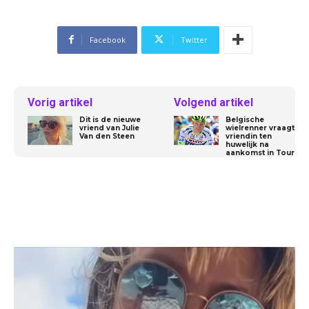
Facebook
Twitter
Vorig artikel
Volgend artikel
Dit is de nieuwe
Belgische
vriend van Julie
wielrenner vraagt
Van den Steen
vriendin ten
huwelijk na
aankomst in Tour