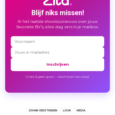
Blijf niks missen!
Al het laatste showbizznieuws over jouw
favoriete BV’s, elke dag vers in je mailbox.
Inschrijven
Gratis & geen spam - uitschrijven kan altijd.
JOHAN VERSTREKEN
LOOK
MEDIA