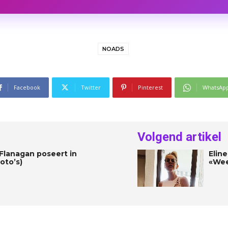
NOADS
Facebook
Twitter
Pinterest
WhatsAp
Volgend artikel
 Flanagan poseert in
Elin
oto’s)
«Wee