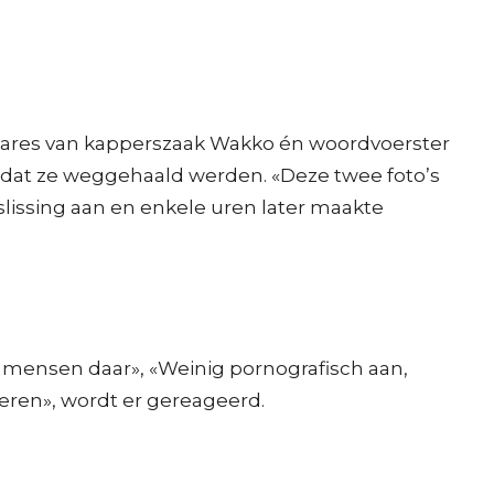
genares van kapperszaak Wakko én woordvoerster
it dat ze weggehaald werden. «Deze twee foto’s
eslissing aan en enkele uren later maakte
 mensen daar», «Weinig pornografisch aan,
seren», wordt er gereageerd.