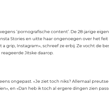
e wegens ‘pornografische content’. De 28-jarige ei
Insta Stories en uitte haar ongenoegen over het fe
a grip, Instagram», schreef ze erbij. Ze vocht de b
 reageerde Jitske daarop.
ens ongepast. «Je ziet toch niks? Allemaal preutse
en», en «Dan heb ik toch al ergere dingen zien pas