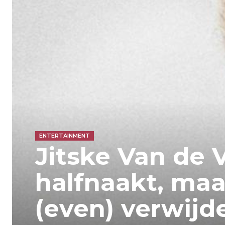
ENTERTAINMENT
Jitske Van de 
halfnaakt, maa
(even) verwijd