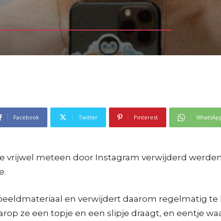
Facebook
Twitter
Pinterest
WhatsAp
die vrijwel meteen door Instagram verwijderd werde
e.
t beeldmateriaal en verwijdert daarom regelmatig te 
rop ze een topje en een slipje draagt, en eentje waa