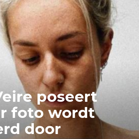
Veire poseert
r foto wordt
erd door