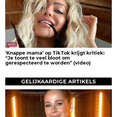
VIDEO
‘Knappe mama’ op TikTok krijgt kritiek:
“Je toont te veel bloot om
gerespecteerd te worden” (video)
GELIJKAARDIGE ARTIKELS