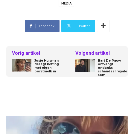
MEDIA
Facebook
Twitter
Vorig artikel
Volgend artikel
Josje Huisman
Bart De Pauw
draagt ketting
ontvangt
met eigen
ondanks
borstmelk in
schandaal royale
som