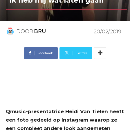
“Ik heb mij wat laten gaan”
DOOR
BRU
20/02/2019
Facebook
Twitter
Qmusic-presentatrice Heidi Van Tielen heeft
een foto gedeeld op Instagram waarop ze
een compleet andere look aangemeten