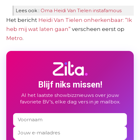
Lees ook :
Oma Heidi Van Tielen instafamous
Het bericht
Heidi Van Tielen onherkenbaar: “Ik
heb mij wat laten gaan”
verscheen eerst op
Metro
.
Blijf niks missen!
Al het laatste showbizznieuws over jouw
favoriete BV’s, elke dag vers in je mailbox.