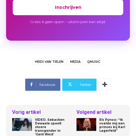
Inschrijven
Gratis & geen spam - uitschrijven kan altijd.
HEIDI VAN TIELEN
MEDIA
QMUSIC
Facebook
Twitter
Vorig artikel
Volgend artikel
VIDEO. Sebastien
Els Pynoo: “Ik
Dewaele speelt
voelde mij een
stoere
prinses bij Karl
transgender in
Lagerfeld”
‘Gent West’