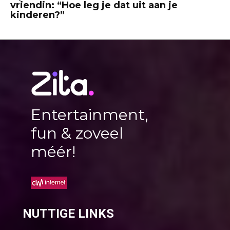
vriendin: “Hoe leg je dat uit aan je
kinderen?”
Entertainment,
fun & zoveel
méér!
NUTTIGE LINKS