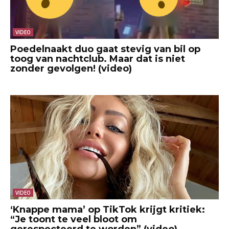
VIDEO
Poedelnaakt duo gaat stevig van bil op
toog van nachtclub. Maar dat is niet
zonder gevolgen! (video)
VIDEO
‘Knappe mama’ op TikTok krijgt kritiek:
“Je toont te veel bloot om
gerespecteerd te worden” (video)