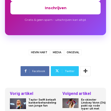
Inschrijven
Gratis & geen spam - uitschrijven kan altijd.
HEVIN HART
MEDIA
ONGEVAL
Facebook
Twitter
Vorig artikel
Volgend artikel
Taylor Swift betaalt
Ex-skiester
kankerbehandeling
Lindsey Vonn (34)
van jonge fan
pakt op rode
loper uit met