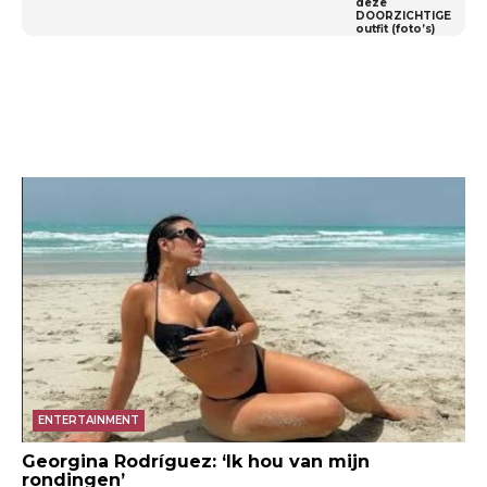
deze
DOORZICHTIGE
outfit (foto’s)
ENTERTAINMENT
Georgina Rodríguez: ‘Ik hou van mijn
rondingen’