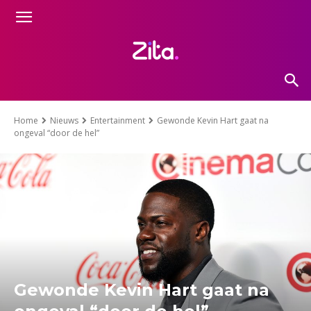
Home
Nieuws
Entertainment
Gewonde Kevin Hart gaat na
ongeval “door de hel”
Gewonde Kevin Hart gaat na