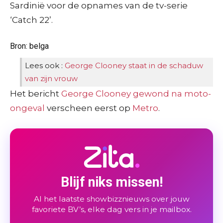
Sardinië voor de opnames van de tv-serie
‘Catch 22’.
Bron: belga
Lees ook :
George Clooney staat in de schaduw
van zijn vrouw
Het bericht
George Clooney gewond na moto-
ongeval
verscheen eerst op
Metro
.
Blijf niks missen!
Al het laatste showbizznieuws over jouw
favoriete BV’s, elke dag vers in je mailbox.