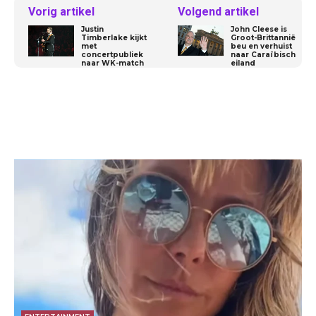
Vorig artikel
Volgend artikel
Justin
John Cleese is
Timberlake kijkt
Groot-Brittannië
met
beu en verhuist
concertpubliek
naar Caraïbisch
naar WK-match
eiland