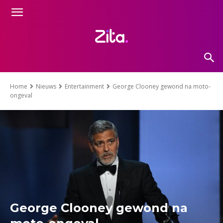
Home
Nieuws
Entertainment
George Clooney gewond na moto-
ongeval
George Clooney gewond na