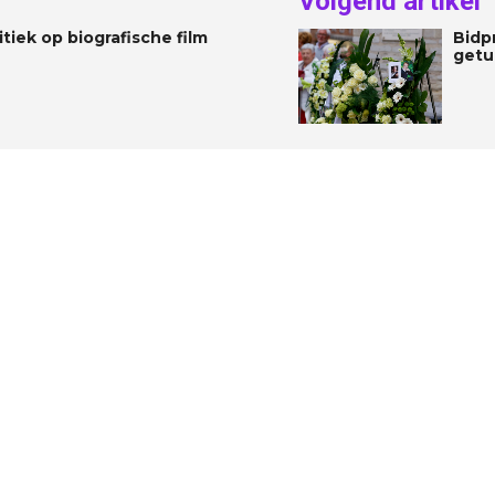
Volgend artikel
tiek op biografische film
Bidp
getu