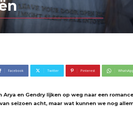
eën
Facebook
Twitter
Pinterest
WhatsAp
en Arya en Gendry lijken op weg naar een roman
 van seizoen acht, maar wat kunnen we nog allema