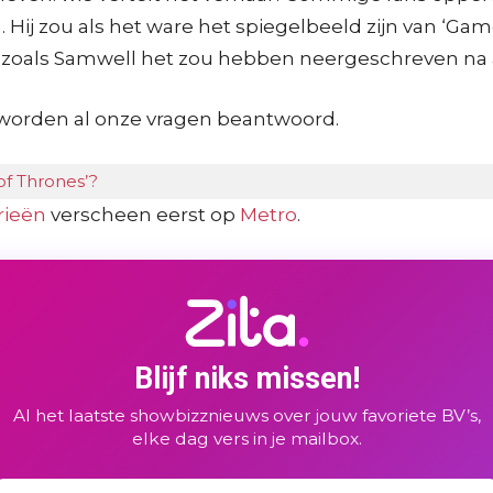
. Hij zou als het ware het spiegelbeeld zijn van ‘Gam
ld zoals Samwell het zou hebben neergeschreven na a
n worden al onze vragen beantwoord.
of Thrones’?
rieën
verscheen eerst op
Metro
.
Blijf niks missen!
Al het laatste showbizznieuws over jouw favoriete BV’s,
elke dag vers in je mailbox.