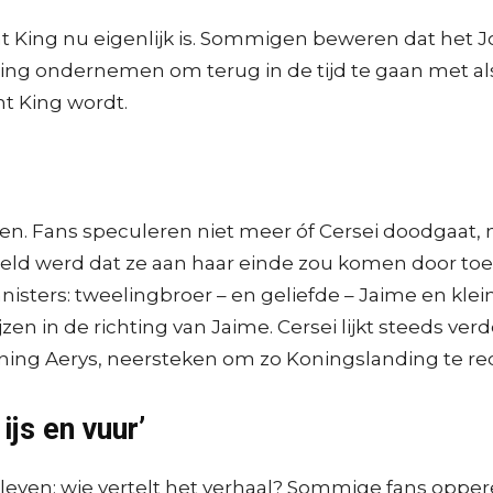
t King nu eigenlijk is. Sommigen beweren dat het 
oging ondernemen om terug in de tijd te gaan met 
ht King wordt.
agen. Fans speculeren niet meer óf Cersei doodgaat, 
peld werd dat ze aan haar einde zou komen door toe
isters: tweelingbroer – en geliefde – Jaime en kleine
jzen in de richting van Jaime. Cersei lijkt steeds ve
oning Aerys, neersteken om zo Koningslanding te r
ijs en vuur’
leven: wie vertelt het verhaal? Sommige fans oppe