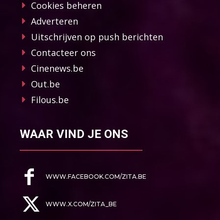
Cookies beheren
Adverteren
Uitschrijven op push berichten
Contacteer ons
Cinenews.be
Out.be
Filous.be
WAAR VIND JE ONS
WWW.FACEBOOK.COM/ZITA.BE
WWW.X.COM/ZITA_BE