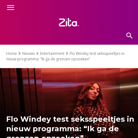
Home
Nieuws
Entertainment
Flo Windey test seksspeeltjes in
nieuw programma: “Ik ga de grenzen opzoeken”
Flo Windey test seksspeeltjes in
nieuw programma: “Ik ga de