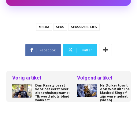
MEDIA
SEKS
SEKSSPEELTJES
Facebook
Twitter
Vorig artikel
Volgend artikel
Dan Karaty praat
Na Duiker toont
voor het eerst over
ook Wolf uit ‘The
ziekenhuisopname:
Masked Singer’
“Ik werd plots blind
zijn ware gelaat
wakker”
(video)