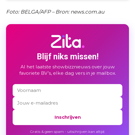
Foto: BELGA/AFP – Bron: news.com.au
Blijf niks missen!
Al het laatste showbizznieuws over jouw
favoriete BV’s, elke dag vers in je mailbox.
Inschrijven
Gratis & geen spam - uitschrijven kan altijd.