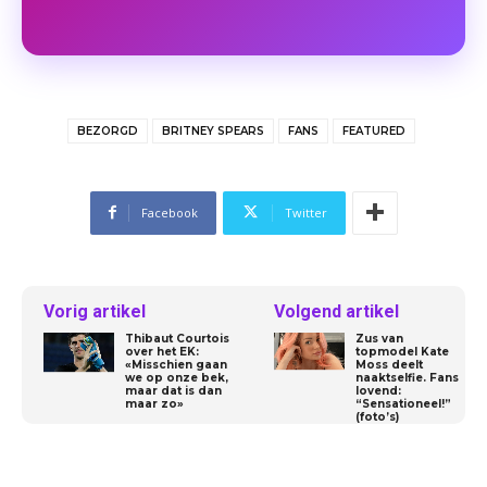
BEZORGD
BRITNEY SPEARS
FANS
FEATURED
Facebook
Twitter
Vorig artikel
Volgend artikel
Thibaut Courtois
Zus van
over het EK:
topmodel Kate
«Misschien gaan
Moss deelt
we op onze bek,
naaktselfie. Fans
maar dat is dan
lovend:
maar zo»
“Sensationeel!”
(foto’s)