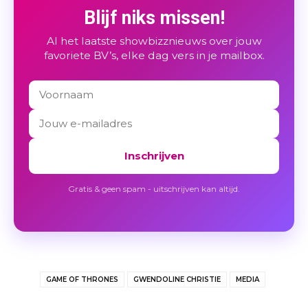
Blijf niks missen!
Al het laatste showbizznieuws over jouw
favoriete BV’s, elke dag vers in je mailbox.
Inschrijven
Gratis & geen spam - uitschrijven kan altijd.
GAME OF THRONES
GWENDOLINE CHRISTIE
MEDIA