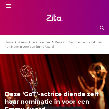
Home
Nieuws
Entertainment
Deze ‘GoT’-actrice diende zelf haar
nominatie in voor een Emmy Award
Deze ‘GoT’-actrice diende zelf
haar nominatie in voor een