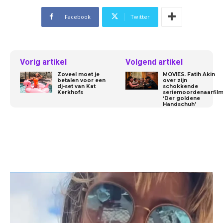
Facebook
Twitter
Vorig artikel
Volgend artikel
Zoveel moet je
MOVIES. Fatih Akin
betalen voor een
over zijn
dj-set van Kat
schokkende
Kerkhofs
seriemoordenaarfil
‘Der goldene
Handschuh’