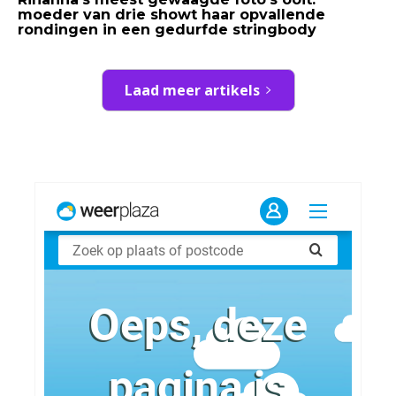
moeder van drie showt haar opvallende
rondingen in een gedurfde stringbody
Laad meer artikels