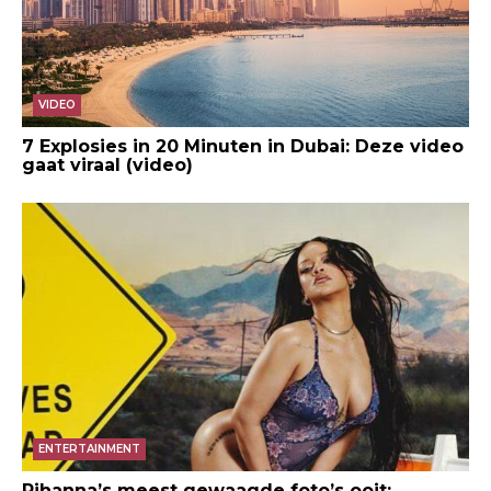
VIDEO
7 Explosies in 20 Minuten in Dubai: Deze video
gaat viraal (video)
ENTERTAINMENT
Rihanna’s meest gewaagde foto’s ooit: