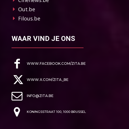
Out.be
Filous.be
WAAR VIND JE ONS
WWW.FACEBOOK.COM/ZITA.BE
WWW.X.COM/ZITA_BE
INFO@ZITA.BE
KONINGSSTRAAT 100, 1000 BRUSSEL