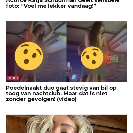
Actrice Katja Schuurman deelt sensuele
foto: “Voel me lekker vandaag!”
VIDEO
Poedelnaakt duo gaat stevig van bil op
toog van nachtclub. Maar dat is niet
zonder gevolgen! (video)