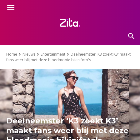
Home
Nieuws
Entertainment
Deelneemster 'K3 zoekt K3' maakt
fans weer blij met deze bloedmooie bikinifoto's
Deelneemster ‘K3 zoekt K3’
maakt fans weer blij met deze