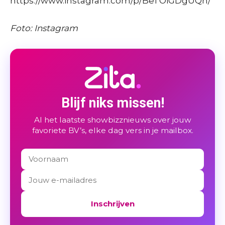
https://www.instagram.com/p/BeTOiGDgUQn/
Foto: Instagram
Blijf niks missen!
Al het laatste showbizznieuws over jouw
favoriete BV’s, elke dag vers in je mailbox.
Inschrijven