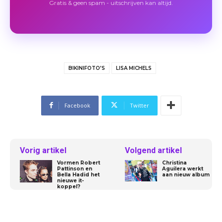
Gratis & geen spam - uitschrijven kan altijd.
BIKINIFOTO'S
LISA MICHELS
Facebook
Twitter
Vorig artikel
Volgend artikel
Vormen Robert
Christina
Pattinson en
Aguilera werkt
Bella Hadid het
aan nieuw album
nieuwe it-
koppel?