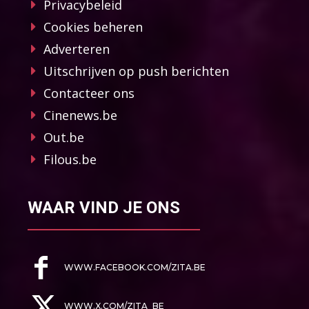
Privacybeleid
Cookies beheren
Adverteren
Uitschrijven op push berichten
Contacteer ons
Cinenews.be
Out.be
Filous.be
WAAR VIND JE ONS
WWW.FACEBOOK.COM/ZITA.BE
WWW.X.COM/ZITA_BE