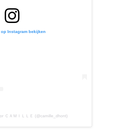
t op Instagram bekijken
 door ＣＡＭＩＬＬＥ (@camille_dhont)