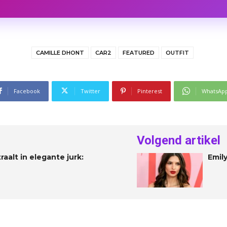
CAMILLE DHONT
CAR2
FEATURED
OUTFIT
Facebook
Twitter
Pinterest
WhatsAp
Volgend artikel
alt in elegante jurk:
Emil