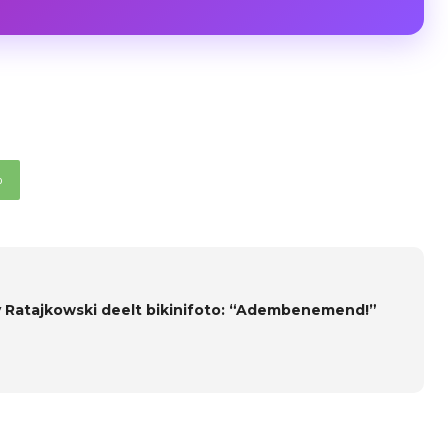
p
y Ratajkowski deelt bikinifoto: “Adembenemend!”