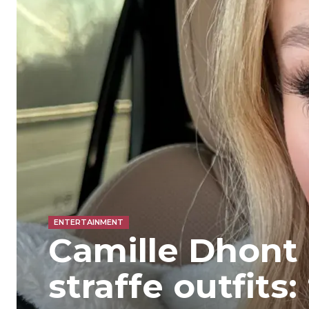
ENTERTAINMENT
Camille Dhont 
straffe outfits