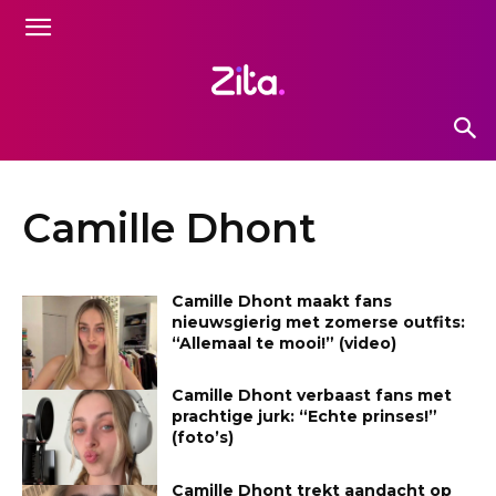
Camille Dhont
Camille Dhont maakt fans
nieuwsgierig met zomerse outfits:
“Allemaal te mooi!” (video)
Camille Dhont verbaast fans met
prachtige jurk: “Echte prinses!”
(foto’s)
Camille Dhont trekt aandacht op