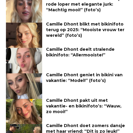
rode loper met elegante jurk:
“Machtig mooi!” (foto’s)
Camille Dhont blikt met bikinifoto
terug op 2025: “Mooiste vrouw ter
wereld” (foto’s)
Camille Dhont deelt stralende
bikinifoto: “Allermooiste!”
Camille Dhont geniet in bikini van
vakantie: “Model!” (foto’s)
Camille Dhont pakt uit met
vakantie- en bikinifoto’s: “Wauw,
zo mooi!”
Camille Dhont doet zomers dansje
met haar vriend: “Dit is zo leuk!”