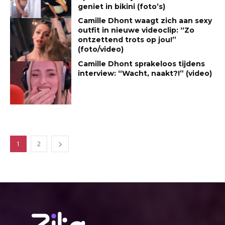
geniet in bikini (foto’s)
Camille Dhont waagt zich aan sexy
outfit in nieuwe videoclip: “Zo
ontzettend trots op jou!”
(foto/video)
Camille Dhont sprakeloos tijdens
interview: “Wacht, naakt?!” (video)
1
2