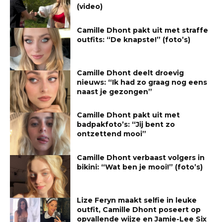
(video)
Camille Dhont pakt uit met straffe
outfits: “De knapste!” (foto’s)
Camille Dhont deelt droevig
nieuws: “Ik had zo graag nog eens
naast je gezongen”
Camille Dhont pakt uit met
badpakfoto’s: “Jij bent zo
ontzettend mooi”
Camille Dhont verbaast volgers in
bikini: “Wat ben je mooi!” (foto’s)
Lize Feryn maakt selfie in leuke
outfit, Camille Dhont poseert op
opvallende wijze en Jamie-Lee Six