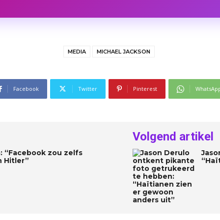
MEDIA
MICHAEL JACKSON
Facebook
Twitter
Pinterest
WhatsAp
Volgend artikel
ia: “Facebook zou zelfs
Jaso
 Hitler”
“Haï