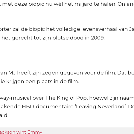
t met deze biopic nu wél het miljard te halen. On
r zal de biopic het volledige levensverhaal van Ja
het gerecht tot zijn plotse dood in 2009.
van MJ heeft zijn zegen gegeven voor de film. Dat b
 krijgen een plaats in de film.
y-musical over The King of Pop, hoewel zijn naam i
makende HBO-documentaire ‘Leaving Neverland’. De
ald.
Jackson wint Emmy