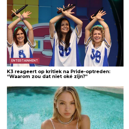
ENTERTAINMENT
K3 reageert op kritiek na Pride-optreden:
“Waarom zou dat niet oké zijn?”