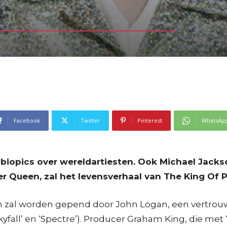
Facebook
Twitter
Pinterest
WhatsAp
biopics over wereldartiesten. Ook Michael Jackso
r Queen, zal het levensverhaal van The King Of P
on zal worden gepend door John Logan, een vertrouw
fall’ en ‘Spectre’). Producer Graham King, die met