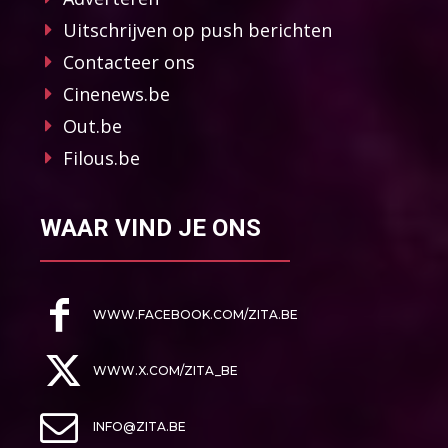
Uitschrijven op push berichten
Contacteer ons
Cinenews.be
Out.be
Filous.be
WAAR VIND JE ONS
WWW.FACEBOOK.COM/ZITA.BE
WWW.X.COM/ZITA_BE
INFO@ZITA.BE