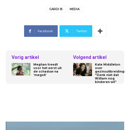
CARDI B.
MEDIA
Facebook
Twitter
Vorig artikel
Volgend artikel
Meghan treedt
Kate Middleton
voor het eerst uit
over
de schaduw na
gezinsuitbreiding:
‘megxit’
“Denk niet dat
William nog
kinderen wil”