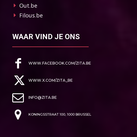
Out.be
Filous.be
WAAR VIND JE ONS
WWW.FACEBOOK.COM/ZITA.BE
WWW.X.COM/ZITA_BE
INFO@ZITA.BE
KONINGSSTRAAT 100, 1000 BRUSSEL