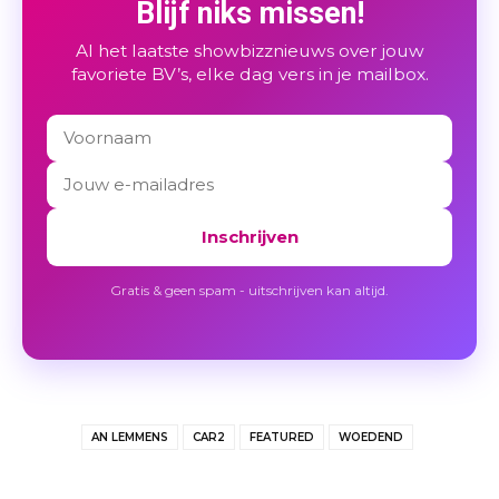
Blijf niks missen!
Al het laatste showbizznieuws over jouw
favoriete BV’s, elke dag vers in je mailbox.
Inschrijven
Gratis & geen spam - uitschrijven kan altijd.
AN LEMMENS
CAR2
FEATURED
WOEDEND