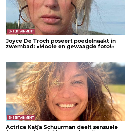
ENTERTAINMENT
Joyce De Troch poseert poedelnaakt in
zwembad: «Mooie en gewaagde foto!»
ENTERTAINMENT
Actrice Katja Schuurman deelt sensuele