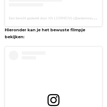
E
en bericht gedeeld door 𝔸ℕ 𝕃𝔼𝕄𝕄𝔼ℕ𝕊 (@anlemmensofficial)
Hieronder kan je het bewuste filmpje
bekijken: