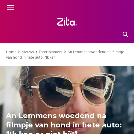
Home
Nieuws
Entertainment
An Lemmens woedend na filmpje
van hond in hete auto: "Ik kan...
An Lemmens woedend na
filmpje van hond in hete auto: