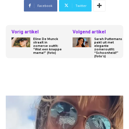
Facebook
Twitter
Vorig artikel
Volgend artikel
Eline De Munck
Sarah Puttemans
straalt in
pakt uit met
zomerse outfit:
elegante
“Wat een knappe
zomeroutfit:
mama!” (foto)
“Schoonheid!”
(foto’s)