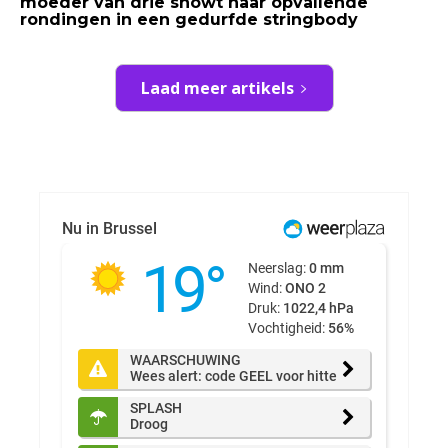
moeder van drie showt haar opvallende
rondingen in een gedurfde stringbody
Laad meer artikels