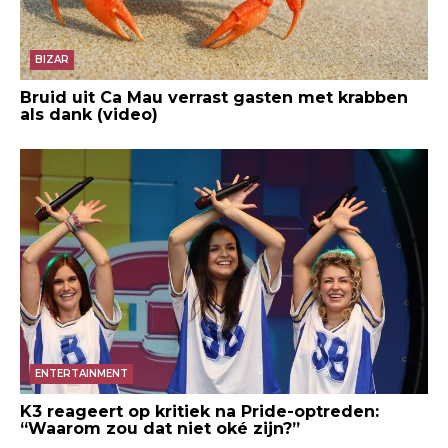
BIZAR
Bruid uit Ca Mau verrast gasten met krabben
als dank (video)
ENTERTAINMENT
K3 reageert op kritiek na Pride-optreden:
“Waarom zou dat niet oké zijn?”