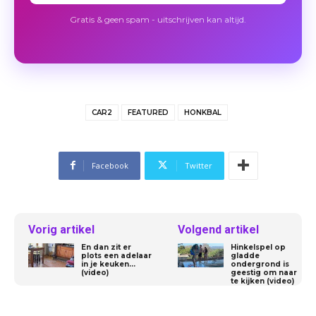
Gratis & geen spam - uitschrijven kan altijd.
CAR2
FEATURED
HONKBAL
Facebook
Twitter
Vorig artikel
Volgend artikel
En dan zit er
Hinkelspel op
plots een adelaar
gladde
in je keuken…
ondergrond is
(video)
geestig om naar
te kijken (video)