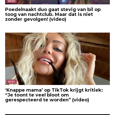
VIDEO
Poedelnaakt duo gaat stevig van bil op
toog van nachtclub. Maar dat is niet
zonder gevolgen! (video)
VIDEO
‘Knappe mama’ op TikTok krijgt kritiek:
“Je toont te veel bloot om
gerespecteerd te worden” (video)