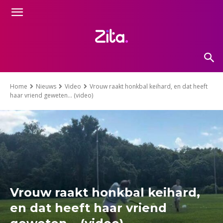
Home
Nieuws
Video
Vrouw raakt honkbal keihard, en dat heeft
haar vriend geweten… (video)
Vrouw raakt honkbal keihard,
en dat heeft haar vriend