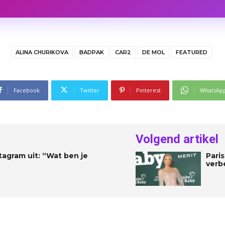
ALINA CHURIKOVA
BADPAK
CAR2
DE MOL
FEATURED
Facebook
Twitter
Pinterest
WhatsAp
Volgend artikel
agram uit: “Wat ben je
Paris
verbe