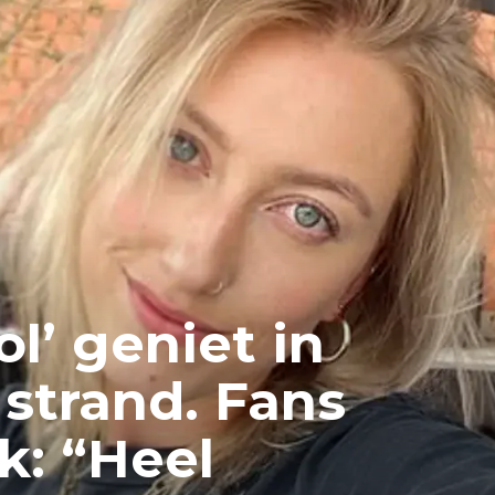
ol’ geniet in
strand. Fans
k: “Heel