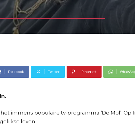
Facebook
Twitter
Pinterest
WhatsAp
in.
 het immens populaire tv-programma ‘De Mol’. Op In
gelijkse leven.