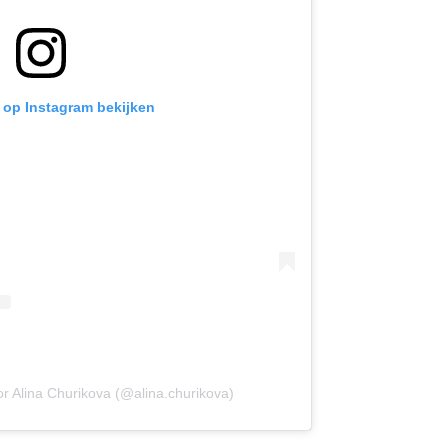
t op Instagram bekijken
r Alina Churikova (@alina.churikova)