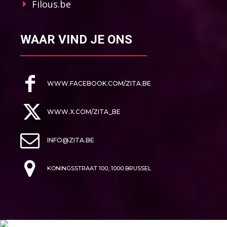
Filous.be
WAAR VIND JE ONS
WWW.FACEBOOK.COM/ZITA.BE
WWW.X.COM/ZITA_BE
INFO@ZITA.BE
KONINGSSTRAAT 100, 1000 BRUSSEL