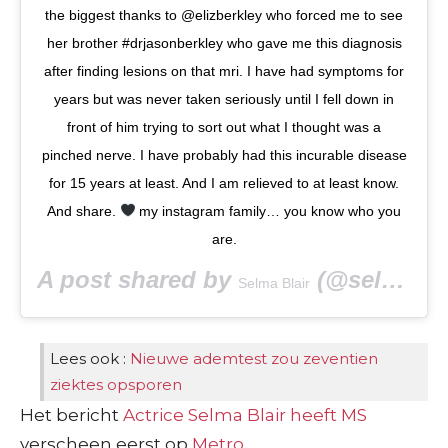
the biggest thanks to @elizberkley who forced me to see
her brother #drjasonberkley who gave me this diagnosis
after finding lesions on that mri. I have had symptoms for
years but was never taken seriously until I fell down in
front of him trying to sort out what I thought was a
pinched nerve. I have probably had this incurable disease
for 15 years at least. And I am relieved to at least know.
And share.
my instagram family… you know who you
are.
A post shared by
(@selmablair) on
Selma Blair
Lees ook :
Nieuwe ademtest zou zeventien
ziektes opsporen
Het bericht
Actrice Selma Blair heeft MS
verscheen eerst op
Metro
.