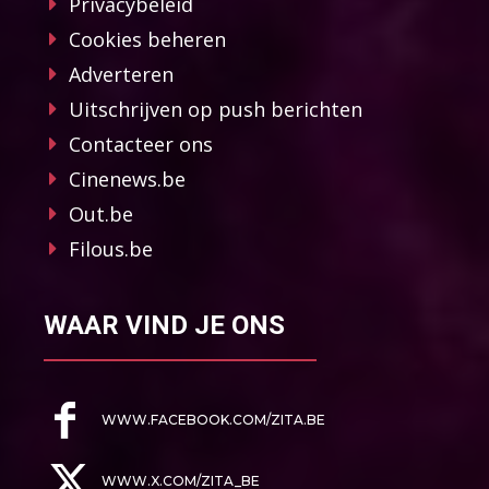
Privacybeleid
Cookies beheren
Adverteren
Uitschrijven op push berichten
Contacteer ons
Cinenews.be
Out.be
Filous.be
WAAR VIND JE ONS
WWW.FACEBOOK.COM/ZITA.BE
WWW.X.COM/ZITA_BE