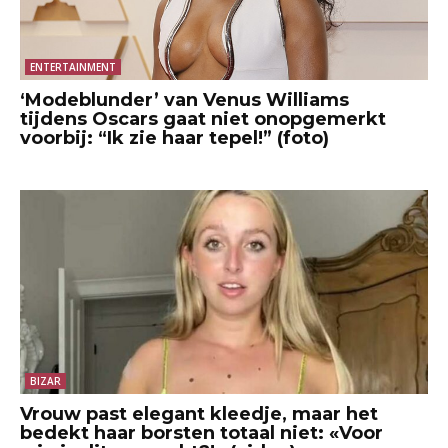
ENTERTAINMENT
‘Modeblunder’ van Venus Williams
tijdens Oscars gaat niet onopgemerkt
voorbij: “Ik zie haar tepel!” (foto)
BIZAR
Vrouw past elegant kleedje, maar het
bedekt haar borsten totaal niet: «Voor