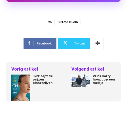
MS
SELMA BLAIR
Facebook
Twitter
Vorig artikel
Volgend artikel
‘Girl’ blijft de
Prins Harry
prijzen
hoopt op een
binnenrijven
meisje