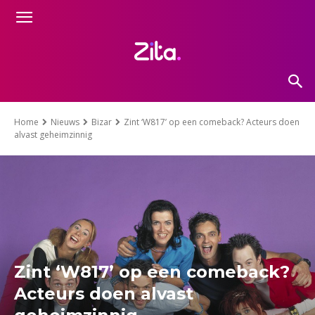
Home
Nieuws
Bizar
Zint ‘W817’ op een comeback? Acteurs doen
alvast geheimzinnig
Zint ‘W817’ op een comeback?
Acteurs doen alvast