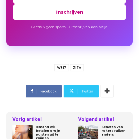
Inschrijven
Gratis & geen spam - uitschrijven kan altijd.
W817
ZITA
Facebook
Twitter
Vorig artikel
Volgend artikel
Iemand wil
Scheten van
betalen om je
rokers ruiken
puisten uit te
anders
knijpen