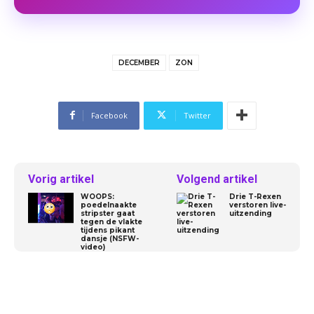
DECEMBER
ZON
Facebook
Twitter
Vorig artikel
Volgend artikel
WOOPS:
Drie T-Rexen
poedelnaakte
verstoren live-
stripster gaat
uitzending
tegen de vlakte
tijdens pikant
dansje (NSFW-
video)