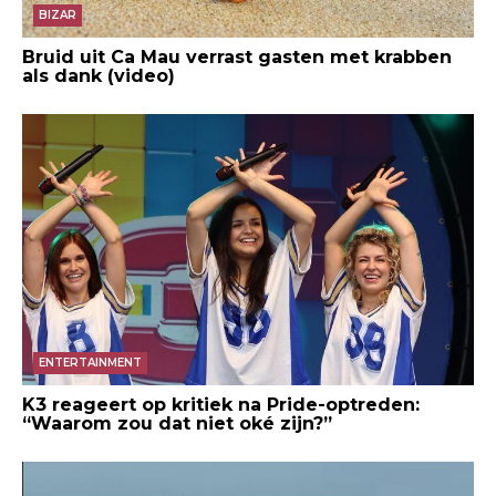
BIZAR
Bruid uit Ca Mau verrast gasten met krabben
als dank (video)
ENTERTAINMENT
K3 reageert op kritiek na Pride-optreden:
“Waarom zou dat niet oké zijn?”