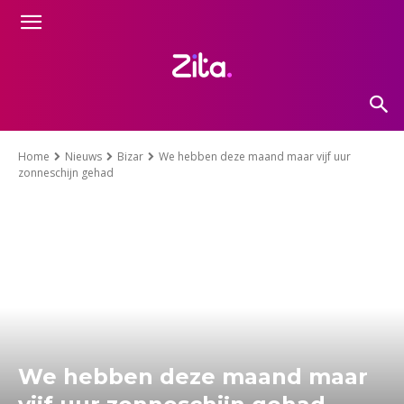
Home
Nieuws
Bizar
We hebben deze maand maar vijf uur
zonneschijn gehad
We hebben deze maand maar