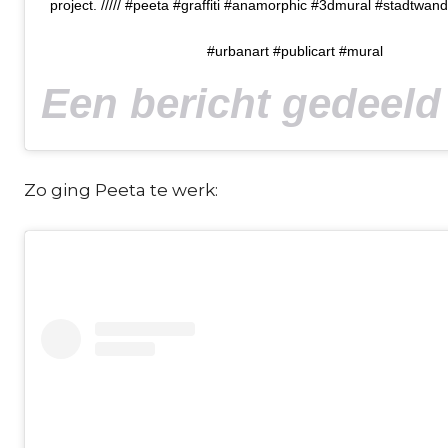
project. ///// #peeta #graffiti #anamorphic #3dmural #stadtwand
#urbanart #publicart #mural
Zo ging Peeta te werk: