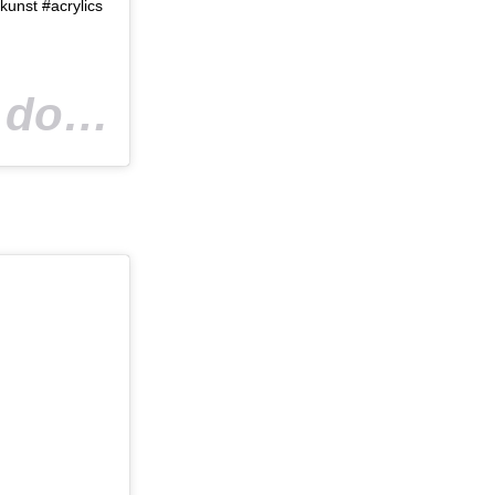
kunst #acrylics
Een bericht gedeeld door
(@peeta_ead
peeta_ead