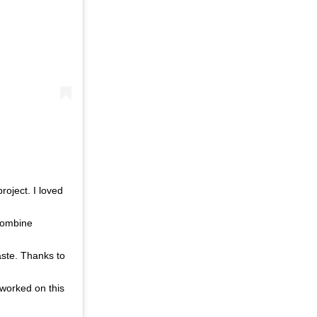
ject. I loved
 combine
taste. Thanks to
worked on this