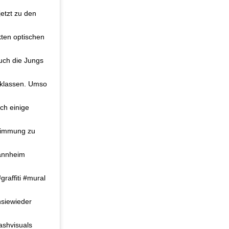
etzt zu den
kten optischen
auch die Jungs
cklassen. Umso
ch einige
timmung zu
annheim
affiti #mural
siewieder
shvisuals