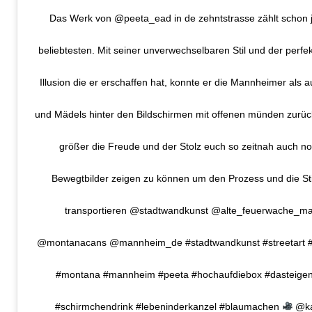
Das Werk von @peeta_ead in de zehntstrasse zählt schon j
beliebtesten. Mit seiner unverwechselbaren Stil und der perfe
Illusion die er erschaffen hat, konnte er die Mannheimer als 
und Mädels hinter den Bildschirmen mit offenen münden zurü
größer die Freude und der Stolz euch so zeitnah auch no
Bewegtbilder zeigen zu können um den Prozess und die S
transportieren @stadtwandkunst @alte_feuerwache_m
@montanacans @mannheim_de #stadtwandkunst #streetart #gr
#montana #mannheim #peeta #hochaufdiebox #dasteigen
#schirmchendrink #lebeninderkanzel #blaumachen
@ka