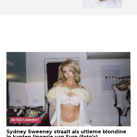
ENTERTAINMENT
Sydney Sweeney straalt als ultieme blondine
in kanten lingerie van Syrn (foto’s)