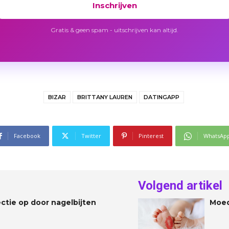
Inschrijven
Gratis & geen spam - uitschrijven kan altijd.
BIZAR
BRITTANY LAUREN
DATINGAPP
Facebook
Twitter
Pinterest
WhatsAp
Volgend artikel
ectie op door nagelbijten
Moed