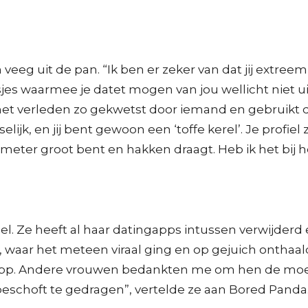
eg uit de pan. “Ik ben er zeker van dat jij extreem o
es waarmee je datet mogen van jou wellicht niet uit
et verleden zo gekwetst door iemand en gebruikt d
ijk, en jij bent gewoon een ‘toffe kerel’. Je profiel 
0 meter groot bent en hakken draagt. Heb ik het bij 
l. Ze heeft al haar datingapps intussen verwijderd 
, waar het meteen viraal ging en op gejuich onthaa
pp. Andere vrouwen bedankten me om hen de moed
schoft te gedragen”, vertelde ze aan Bored Panda