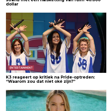
dollar
ENTERTAINMENT
K3 reageert op kritiek na Pride-optreden:
“Waarom zou dat niet oké zijn?”