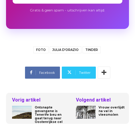
Gratis & geen spam - uitschrijven kan altijd.
FOTO
JULIA D’ORAZIO
TINDER
Facebook
Twitter
Vorig artikel
Volgend artikel
Ontsnapte
Vrouw overlijdt
gevangene is
na val in
Tenerife beu en
vleesmolen
gaat terug naar
Oostenrijkse cel