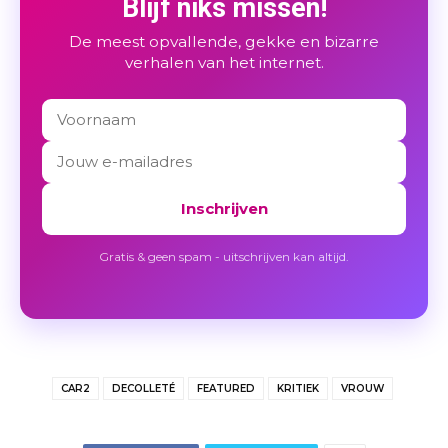
Blijf niks missen!
De meest opvallende, gekke en bizarre
verhalen van het internet.
Inschrijven
Gratis & geen spam - uitschrijven kan altijd.
CAR2
DECOLLETÉ
FEATURED
KRITIEK
VROUW