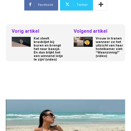
Facebook
Twitter
Vorig artikel
Volgend artikel
Kat steelt
Vrouw in tranen
krasbiljet bij
wanneer ze het
buren en brengt
uitzicht van haar
het naar baasje.
hotelkamer ziet:
En dan blijkt het
“Waanzinnig!”
een winnend lotje
(video)
te zijn! (video)