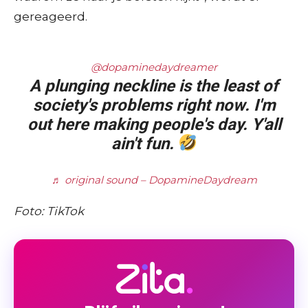
gereageerd.
@dopaminedaydreamer
A plunging neckline is the least of
society's problems right now. I'm
out here making people's day. Y'all
ain't fun.
♬ original sound – DopamineDaydream
Foto: TikTok