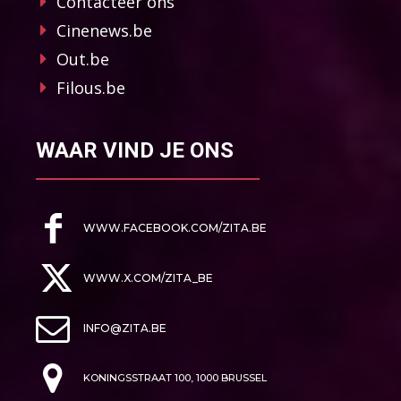
Contacteer ons
Cinenews.be
Out.be
Filous.be
WAAR VIND JE ONS
WWW.FACEBOOK.COM/ZITA.BE
WWW.X.COM/ZITA_BE
INFO@ZITA.BE
KONINGSSTRAAT 100, 1000 BRUSSEL