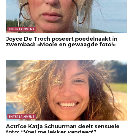
ENTERTAINMENT
Joyce De Troch poseert poedelnaakt in
zwembad: «Mooie en gewaagde foto!»
ENTERTAINMENT
Actrice Katja Schuurman deelt sensuele
foto: “Voel me lekker vandaag!”