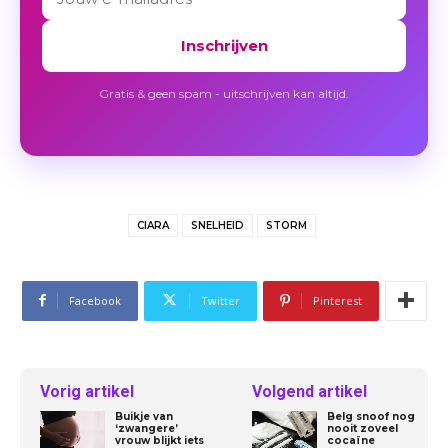
Inschrijven
Gratis & geen spam - uitschrijven kan altijd.
CIARA
SNELHEID
STORM
Facebook
Twitter
Pinterest
Vorig artikel
Volgend artikel
Buikje van
Belg snoof nog
‘zwangere’
nooit zoveel
vrouw blijkt iets
cocaïne