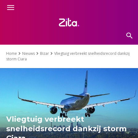
Home
Nieuws
Bizar
Vliegtuig verbreekt snelheidsrecord dankzij
storm Ciara
Vliegtuig verbreekt
snelheidsrecord dankzij storm