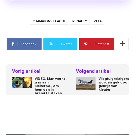
CHAMPIONS LEAGUE
PENALTY
ZITA
Facebook
Twitter
Pinterest
Vorig artikel
Volgend artikel
VIDEO. Man werkt
Vliegtuigreizigers
jaar aan
worden gek door
luciferbol, om
gekrijs van
hem dan in
kleuter
brand te steken