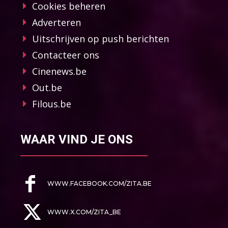
Cookies beheren
Adverteren
Uitschrijven op push berichten
Contacteer ons
Cinenews.be
Out.be
Filous.be
WAAR VIND JE ONS
WWW.FACEBOOK.COM/ZITA.BE
WWW.X.COM/ZITA_BE