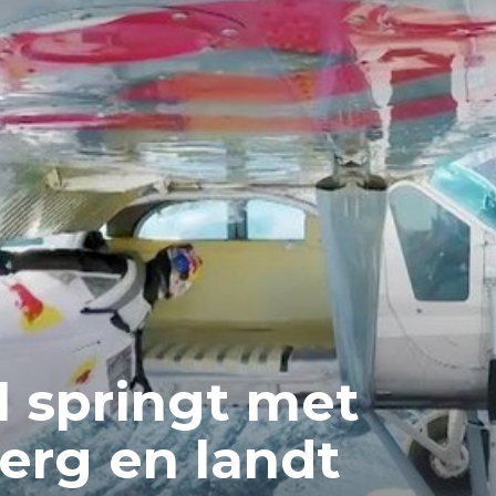
l springt met
erg en landt