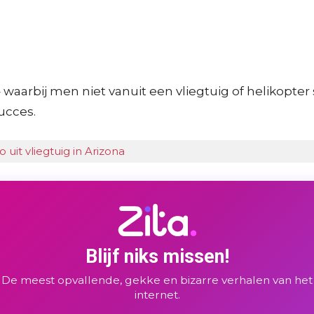
 waarbij men niet vanuit een vliegtuig of helikopte
ucces.
uit vliegtuig in Arizona
Blijf niks missen!
De meest opvallende, gekke en bizarre verhalen van het
internet.