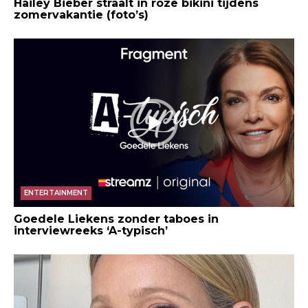
Hailey Bieber straalt in roze bikini tijdens
zomervakantie (foto’s)
ENTERTAINMENT
Goedele Liekens zonder taboes in
interviewreeks ‘A-typisch’