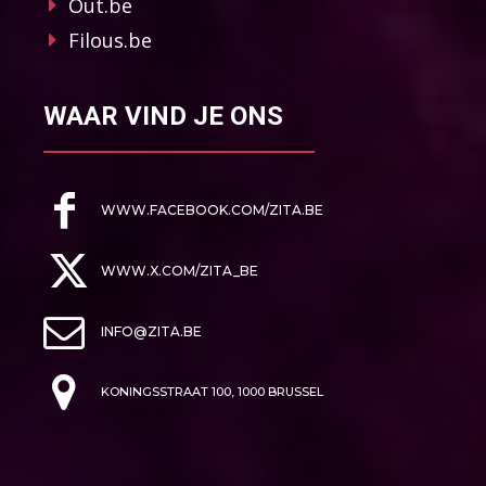
Out.be
Filous.be
WAAR VIND JE ONS
WWW.FACEBOOK.COM/ZITA.BE
WWW.X.COM/ZITA_BE
INFO@ZITA.BE
KONINGSSTRAAT 100, 1000 BRUSSEL