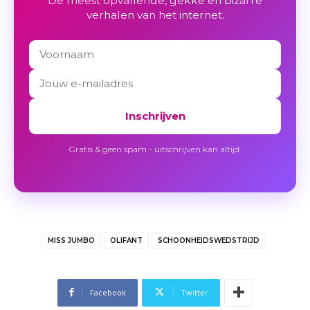
De meest opvallende, gekke en bizarre
verhalen van het internet.
Inschrijven
Gratis & geen spam - uitschrijven kan altijd.
MISS JUMBO
OLIFANT
SCHOONHEIDSWEDSTRIJD
Facebook
Twitter