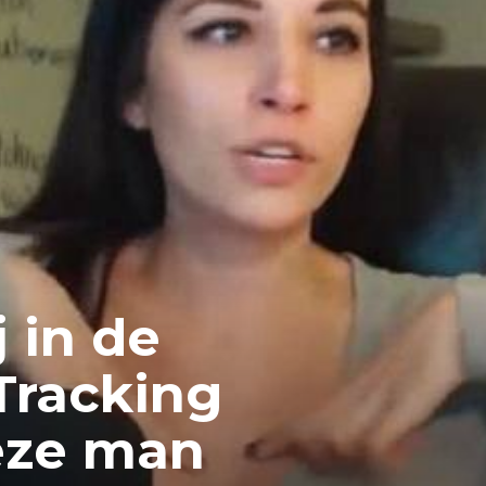
j in de
Tracking
eze man