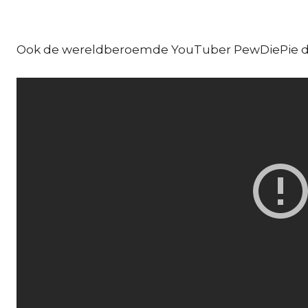
Ook de wereldberoemde YouTuber PewDiePie deed 