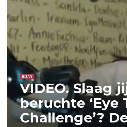
BIZAR
VIDEO. Slaag ji
beruchte ‘Eye 
Challenge’? D