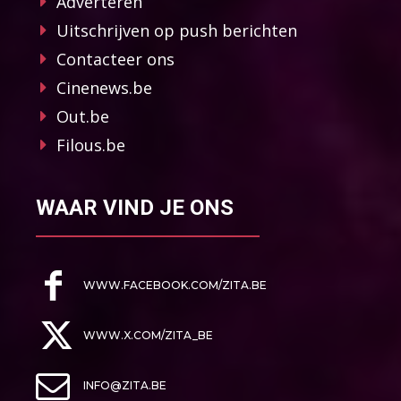
Adverteren
Uitschrijven op push berichten
Contacteer ons
Cinenews.be
Out.be
Filous.be
WAAR VIND JE ONS
WWW.FACEBOOK.COM/ZITA.BE
WWW.X.COM/ZITA_BE
INFO@ZITA.BE