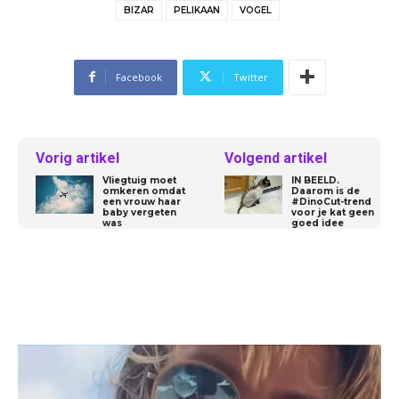
BIZAR
PELIKAAN
VOGEL
Facebook
Twitter
Vorig artikel
Volgend artikel
Vliegtuig moet
IN BEELD.
omkeren omdat
Daarom is de
een vrouw haar
#DinoCut-trend
baby vergeten
voor je kat geen
was
goed idee