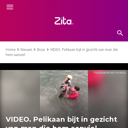
Home
Nieuws
Bizar
VIDEO. Pelikaan bijt in gezicht van man die
hem aanviel
VIDEO. Pelikaan bijt in gezicht