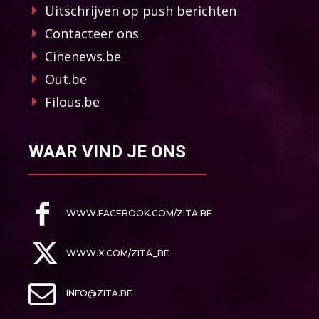
Uitschrijven op push berichten
Contacteer ons
Cinenews.be
Out.be
Filous.be
WAAR VIND JE ONS
WWW.FACEBOOK.COM/ZITA.BE
WWW.X.COM/ZITA_BE
INFO@ZITA.BE