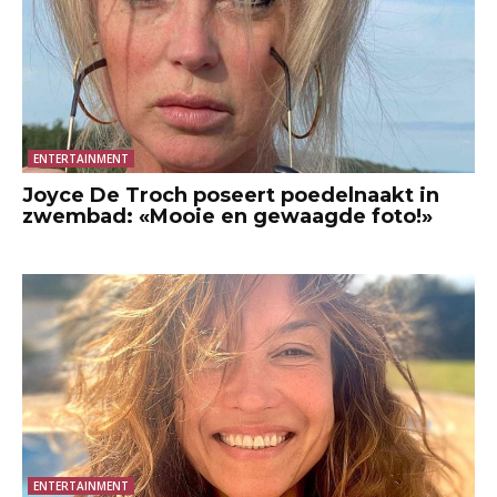
ENTERTAINMENT
Joyce De Troch poseert poedelnaakt in
zwembad: «Mooie en gewaagde foto!»
ENTERTAINMENT