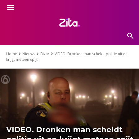
Home
Nieuws
Bizar
VIDEO. Dronken man scheldt politie uit en
krijgt meteen spijt
VIDEO. Dronken man scheldt