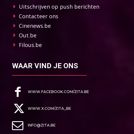
Uitschrijven op push berichten
Contacteer ons
Cinenews.be
Out.be
Filous.be
WAAR VIND JE ONS
WWW.FACEBOOK.COM/ZITA.BE
WWW.X.COM/ZITA_BE
INFO@ZITA.BE