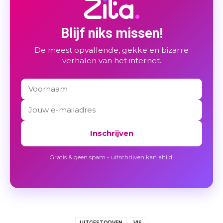
Blijf niks missen!
De meest opvallende, gekke en bizarre
verhalen van het internet.
Inschrijven
Gratis & geen spam - uitschrijven kan altijd.
UITGESTORVEN
VIS