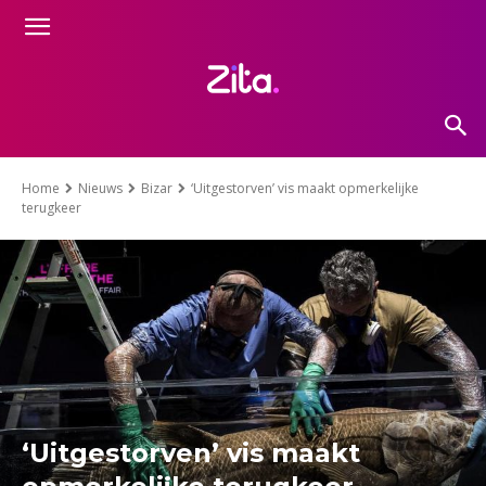
Home
Nieuws
Bizar
‘Uitgestorven’ vis maakt opmerkelijke
terugkeer
‘Uitgestorven’ vis maakt