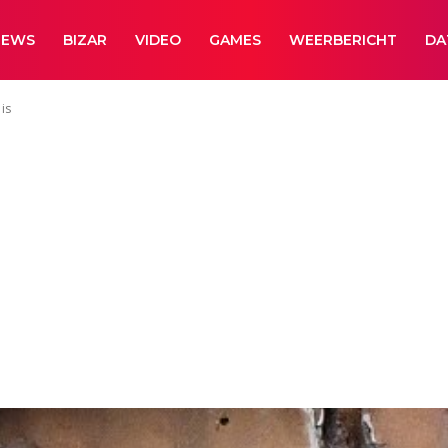
NEWS
BIZAR
VIDEO
GAMES
WEERBERICHT
DA
is