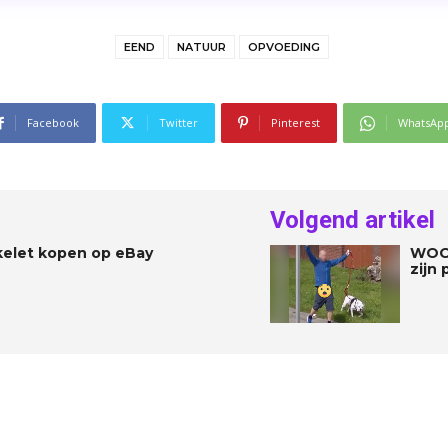
EEND
NATUUR
OPVOEDING
Facebook
Twitter
Pinterest
WhatsAp
Volgend artikel
kelet kopen op eBay
WOOP
zijn