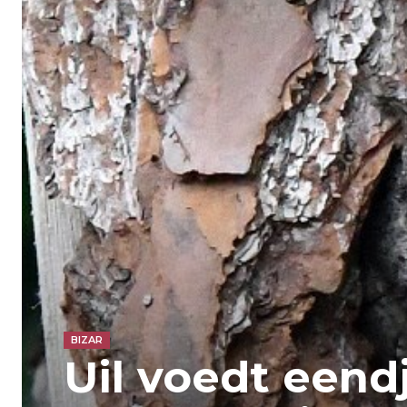
BIZAR
Uil voedt eendj