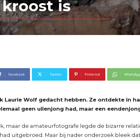
kroost is
Facebook
Twitter
Pinterest
WhatsAp
Laurie Wolf gedacht hebben. Ze ontdekte in haar 
 helemaal geen uilenjong had, maar een eendenjong
k, maar de amateurfotografe legde de bizarre relatie 
 had uitgebroed. Maar bij nader onderzoek bleek dat