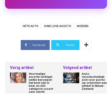
HETE AUTO
JUNE LOVE AGOSTO
MOEDER
Facebook
Twitter
Vorig artikel
Volgend artikel
Voormalige
Asics
escorte verklapt
verontschuldigt
welke beroepen
zich voor porno
het best zijn in
op schermen aan
bed, en één
winkel in Nieuw-
categorie scoort
Zeeland
zeer slecht