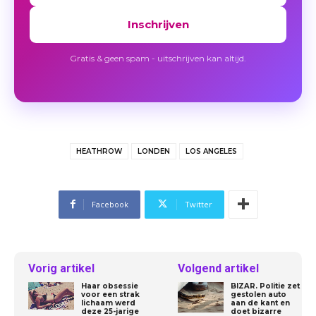
Inschrijven
Gratis & geen spam - uitschrijven kan altijd.
HEATHROW
LONDEN
LOS ANGELES
Facebook
Twitter
Vorig artikel
Volgend artikel
Haar obsessie
BIZAR. Politie zet
voor een strak
gestolen auto
lichaam werd
aan de kant en
deze 25-jarige
doet bizarre