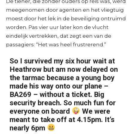
De tiener, die zonder ouders op reis was, werd
meegenomen door agenten en het vliegtuig
moest door het lek in de beveiliging ontruimd
worden. Pas vier uur later kon de vlucht
eindelijk vertrekken, dat zegt een van de
passagiers: “Het was heel frustrerend.”
So I survived my six hour wait at
Heathrow but am now delayed on
the tarmac because a young boy
made his way onto our plane –
BA269 – without a ticket. Big
security breach. So much fun for
everyone on board
We were
meant to take off at 4.15pm. It’s
nearly 6pm