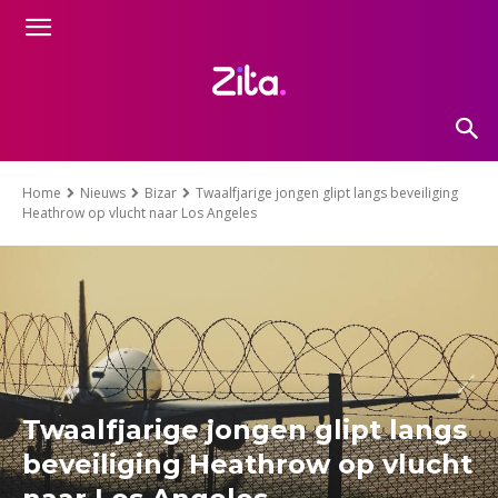
Home
Nieuws
Bizar
Twaalfjarige jongen glipt langs beveiliging
Heathrow op vlucht naar Los Angeles
Twaalfjarige jongen glipt langs
beveiliging Heathrow op vlucht