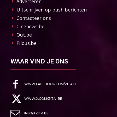
Adverteren
Uitschrijven op push berichten
Contacteer ons
Cinenews.be
Out.be
Filous.be
WAAR VIND JE ONS
WWW.FACEBOOK.COM/ZITA.BE
WWW.X.COM/ZITA_BE
INFO@ZITA.BE