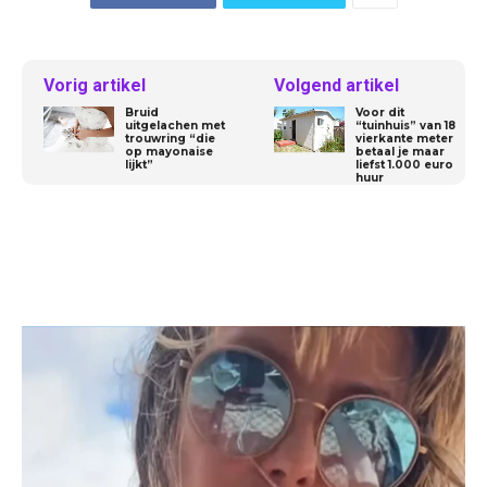
Vorig artikel
Volgend artikel
Bruid
Voor dit
uitgelachen met
“tuinhuis” van 18
trouwring “die
vierkante meter
op mayonaise
betaal je maar
lijkt”
liefst 1.000 euro
huur