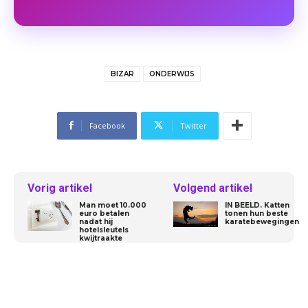
BIZAR
ONDERWIJS
Facebook
Twitter
Vorig artikel
Volgend artikel
Man moet 10.000
IN BEELD. Katten
euro betalen
tonen hun beste
nadat hij
karatebewegingen
hotelsleutels
kwijtraakte