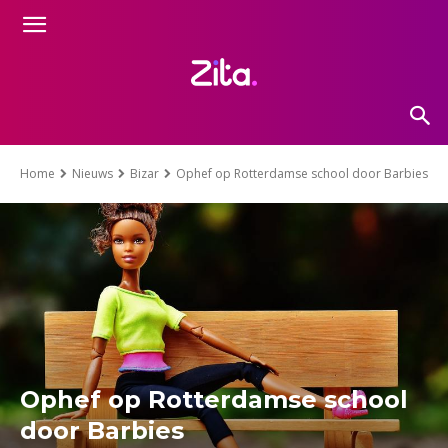
Home
Nieuws
Bizar
Ophef op Rotterdamse school door Barbies
Ophef op Rotterdamse school
door Barbies