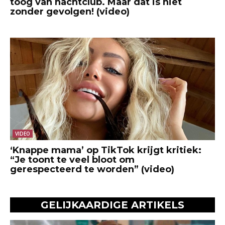
toog van nachtclub. Maar dat is niet
zonder gevolgen! (video)
VIDEO
‘Knappe mama’ op TikTok krijgt kritiek:
“Je toont te veel bloot om
gerespecteerd te worden” (video)
GELIJKAARDIGE ARTIKELS