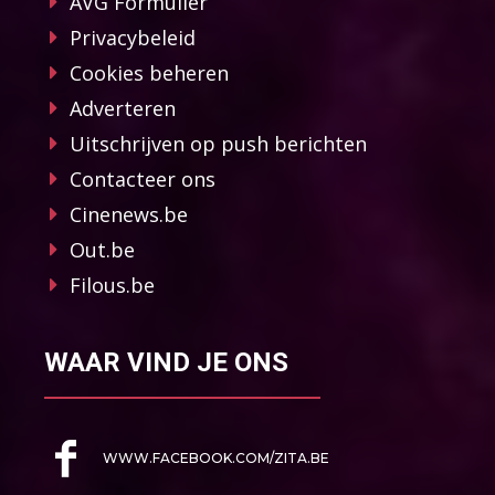
AVG Formulier
Privacybeleid
Cookies beheren
Adverteren
Uitschrijven op push berichten
Contacteer ons
Cinenews.be
Out.be
Filous.be
WAAR VIND JE ONS
WWW.FACEBOOK.COM/ZITA.BE