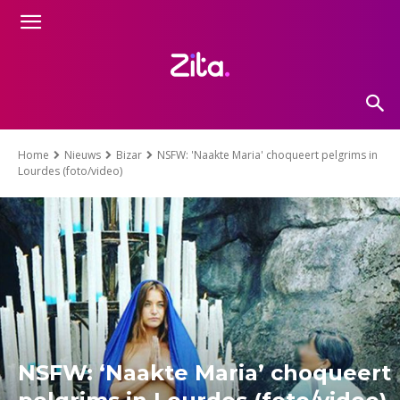
Home
Nieuws
Bizar
NSFW: 'Naakte Maria' choqueert pelgrims in
Lourdes (foto/video)
NSFW: ‘Naakte Maria’ choqueert