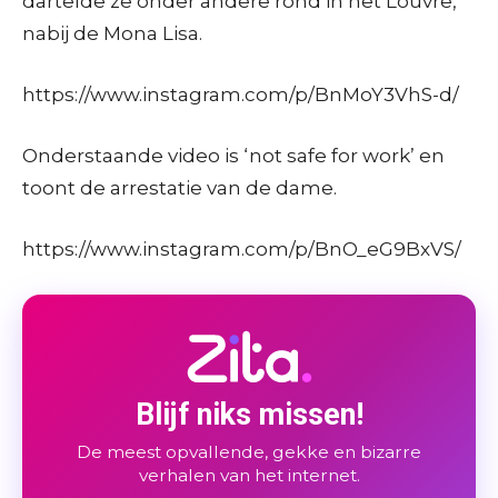
dartelde ze onder andere rond in het Louvre,
nabij de Mona Lisa.
https://www.instagram.com/p/BnMoY3VhS-d/
Onderstaande video is ‘not safe for work’ en
toont de arrestatie van de dame.
https://www.instagram.com/p/BnO_eG9BxVS/
Blijf niks missen!
De meest opvallende, gekke en bizarre
verhalen van het internet.