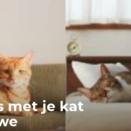
 met je kat
uwe