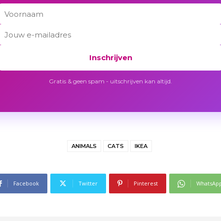
Inschrijven
Gratis & geen spam - uitschrijven kan altijd.
ANIMALS
CATS
IKEA
Facebook
Twitter
Pinterest
WhatsAp