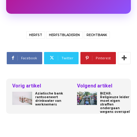
HERFST
HERFSTBLADEREN
RECHTBANK
Facebook
Twitter
Pinterest
Vorig artikel
Volgend artikel
Aziatische bank
BIZAR.
rantsoeneert
Religieuze leider
drinkwater van
moet eigen
werknemers
straffen
ondergaan
wegens overspel