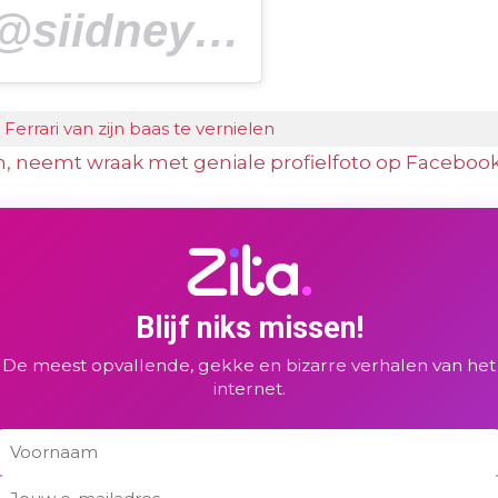
iidneyyyyyyyy) on
Aug
rrari van zijn baas te vernielen
, neemt wraak met geniale profielfoto op Faceboo
Blijf niks missen!
De meest opvallende, gekke en bizarre verhalen van het
internet.