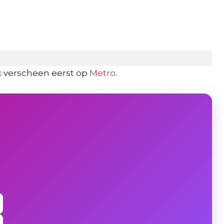
 19, 2020 at 3:59pm PDT
k
verscheen eerst op
Metro
.