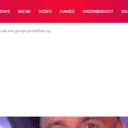
NEWS
BIZAR
VIDEO
GAMES
WEERBERICHT
DA
ak met geniale profielfoto op...