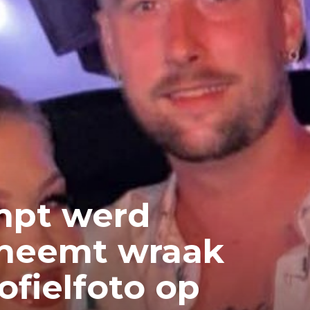
mpt werd
 neemt wraak
ofielfoto op