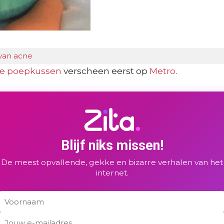
 van acne
ele poepkussen
verscheen eerst op
Metro
.
Blijf niks missen!
De meest opvallende, gekke en bizarre verhalen van het
internet.