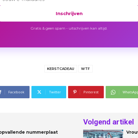
Inschrijven
Gratis & geen spam - uitschrijven kan altijd.
KERSTCADEAU
WTF
Facebook
Twitter
Pinterest
WhatsAp
Volgend artikel
 opvallende nummerplaat
Vrou