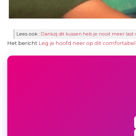
Lees ook :
Dankzij dit kussen heb je nooit meer last
Het bericht
Leg je hoofd neer op dit comfortab