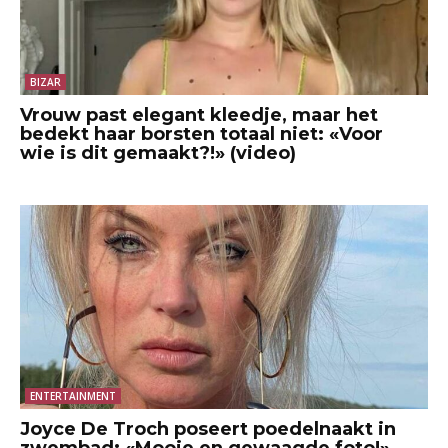
BIZAR
Vrouw past elegant kleedje, maar het
bedekt haar borsten totaal niet: «Voor
wie is dit gemaakt?!» (video)
ENTERTAINMENT
Joyce De Troch poseert poedelnaakt in
zwembad: «Mooie en gewaagde foto!»