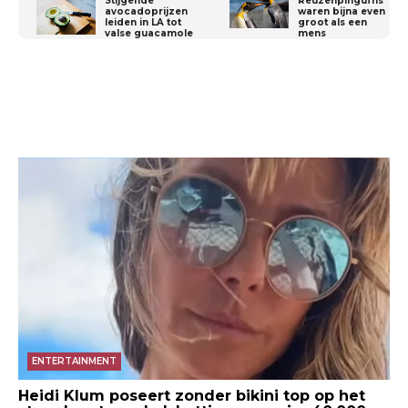
Stijgende
Reuzenpinguïns
avocadoprijzen
waren bijna even
leiden in LA tot
groot als een
valse guacamole
mens
ENTERTAINMENT
Heidi Klum poseert zonder bikini top op het