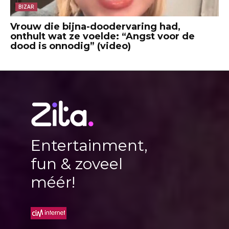
BIZAR
Vrouw die bijna-doodervaring had,
onthult wat ze voelde: “Angst voor de
dood is onnodig” (video)
Entertainment,
fun & zoveel
méér!