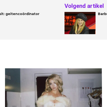
Volgend artikel
uit: geitencoördinator
Barb