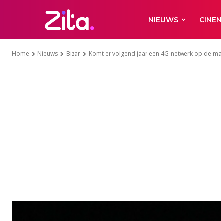
NIEUWS
CINE
Home
Nieuws
Bizar
Komt er volgend jaar een 4G-netwerk op de m