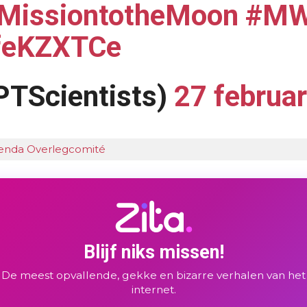
MissiontotheMoon
#MW
xfeKZXTCe
PTScientists)
27 februa
agenda Overlegcomité
Blijf niks missen!
De meest opvallende, gekke en bizarre verhalen van het
internet.