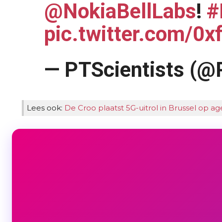
@NokiaBellLabs
!
#
pic.twitter.com/0
— PTScientists (@
Lees ook:
De Croo plaatst 5G-uitrol in Brussel op 