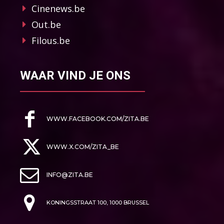
Cinenews.be
Out.be
Filous.be
WAAR VIND JE ONS
WWW.FACEBOOK.COM/ZITA.BE
WWW.X.COM/ZITA_BE
INFO@ZITA.BE
KONINGSSTRAAT 100, 1000 BRUSSEL