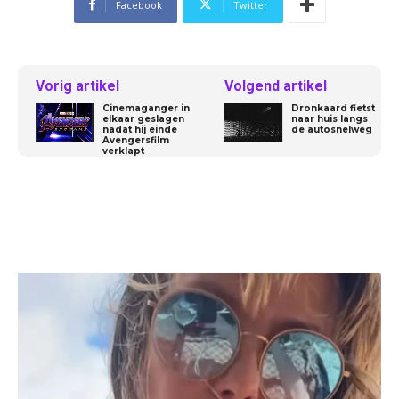
Facebook
Twitter
Vorig artikel
Volgend artikel
Cinemaganger in
Dronkaard fietst
elkaar geslagen
naar huis langs
nadat hij einde
de autosnelweg
Avengersfilm
verklapt