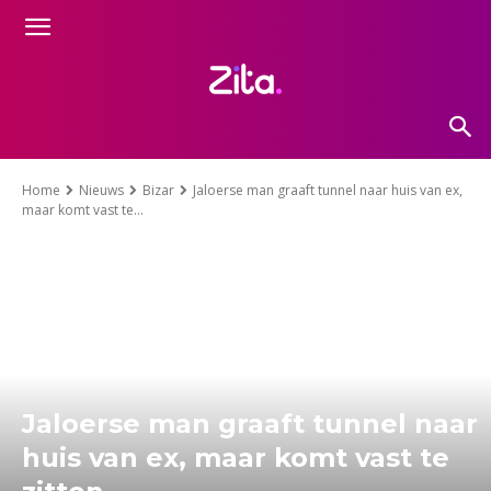
Home
Nieuws
Bizar
Jaloerse man graaft tunnel naar huis van ex,
maar komt vast te...
Jaloerse man graaft tunnel naar
huis van ex, maar komt vast te